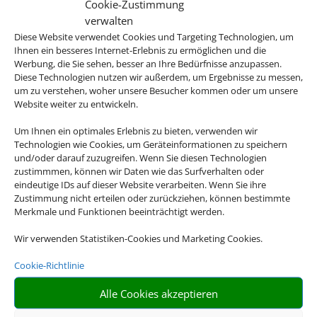
D-39261 Zerbst
Cookie-Zustimmung
verwalten
Diese Website verwendet Cookies und Targeting Technologien, um
Ihnen ein besseres Internet-Erlebnis zu ermöglichen und die
Werbung, die Sie sehen, besser an Ihre Bedürfnisse anzupassen.
Diese Technologien nutzen wir außerdem, um Ergebnisse zu messen,
um zu verstehen, woher unsere Besucher kommen oder um unsere
Website weiter zu entwickeln.
Um Ihnen ein optimales Erlebnis zu bieten, verwenden wir
Rufen Sie uns an
Technologien wie Cookies, um Geräteinformationen zu speichern
und/oder darauf zuzugreifen. Wenn Sie diesen Technologien
zustimmmen, können wir Daten wie das Surfverhalten oder
03923 77044
eindeutige IDs auf dieser Website verarbeiten. Wenn Sie ihre
Zustimmung nicht erteilen oder zurückziehen, können bestimmte
Merkmale und Funktionen beeinträchtigt werden.
Wir verwenden Statistiken-Cookies und Marketing Cookies.
Cookie-Richtlinie
Alle Cookies akzeptieren
Schreiben Sie uns eine Email