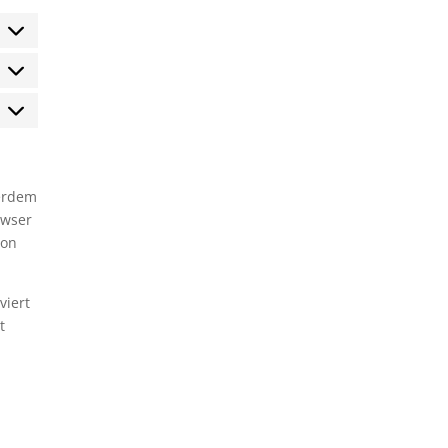
tatistiken
arketing
ßerdem
owser
ion
viert
t