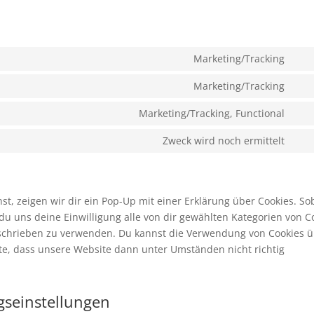
Marketing/Tracking
Con
to
Marketing/Tracking
Con
serv
to
Marketing/Tracking, Functional
goo
Con
serv
font
to
Zweck wird noch ermittelt
goo
Con
serv
ma
to
you
serv
son
, zeigen wir dir ein Pop-Up mit einer Erklärung über Cookies. So
t du uns deine Einwilligung alle von dir gewählten Kategorien von C
beschrieben zu verwenden. Du kannst die Verwendung von Cookies 
hte, dass unsere Website dann unter Umständen nicht richtig
ngseinstellungen