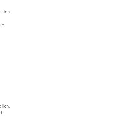
ir den
ese
ellen.
ch