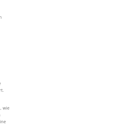
n
e
t.
, wie
n
ine