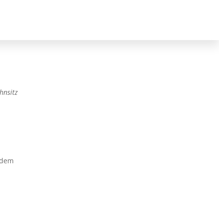
hnsitz
rdem