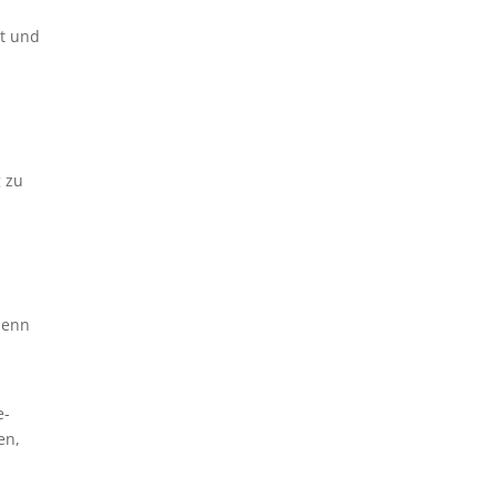
rt und
g zu
denn
e-
en,