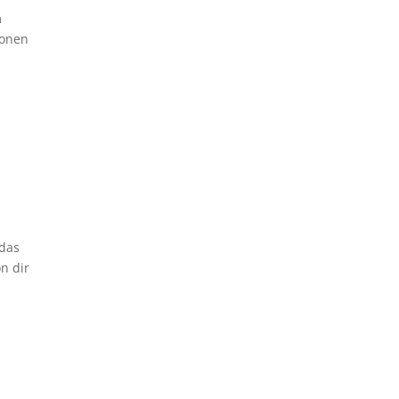
m
ionen
 das
n dir