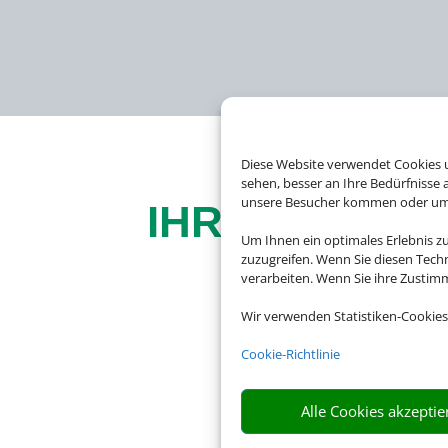
Diese Website verwendet Cookies u
sehen, besser an Ihre Bedürfnisse
unsere Besucher kommen oder um u
IHR EXPERTE
Um Ihnen ein optimales Erlebnis z
zuzugreifen. Wenn Sie diesen Tech
verarbeiten. Wenn Sie ihre Zusti
Wir verwenden Statistiken-Cookies
Bei uns finden Sie Ti
Cookie-Richtlinie
Alle Cookies akzeptie