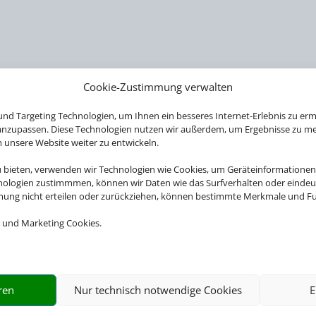
Cookie-Zustimmung verwalten
nd Targeting Technologien, um Ihnen ein besseres Internet-Erlebnis zu erm
 anzupassen. Diese Technologien nutzen wir außerdem, um Ergebnisse zu m
nsere Website weiter zu entwickeln.
 RUND UM IHRE LIE
u bieten, verwenden wir Technologien wie Cookies, um Geräteinformationen
nologien zustimmmen, können wir Daten wie das Surfverhalten oder eindeut
mmung nicht erteilen oder zurückziehen, können bestimmte Merkmale und Fu
 und Marketing Cookies.
ckets für über 20.000 Events weltweit. Egal ob Musicals
Sportevents, wir haben immer das Passende für Sie.
ren
Nur technisch notwendige Cookies
E