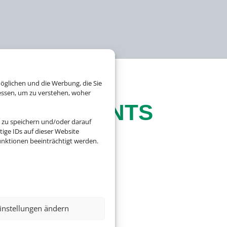
öglichen und die Werbung, die Sie
essen, um zu verstehen, woher
BLINGSEVENTS
 zu speichern und/oder darauf
ige IDs auf dieser Website
nktionen beeinträchtigt werden.
, Konzerte, Opern oder
instellungen ändern