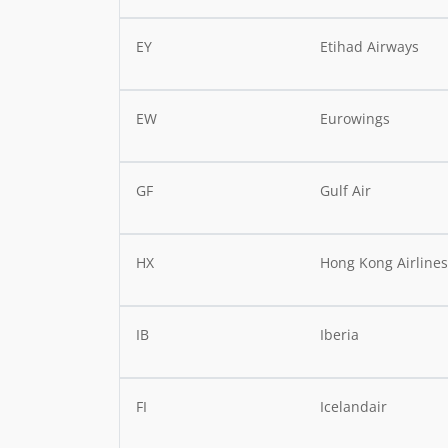
EY
Etihad Airways
EW
Eurowings
GF
Gulf Air
HX
Hong Kong Airline
IB
Iberia
FI
Icelandair