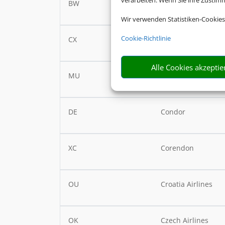
verarbeiten. Wenn Sie ihre Zusti
BW
Caribbean Airlines
Wir verwenden Statistiken-Cookies
Cookie-Richtlinie
CX
Cathay Pacific
Alle Cookies akzeptie
MU
China Eastern
DE
Condor
XC
Corendon
OU
Croatia Airlines
OK
Czech Airlines