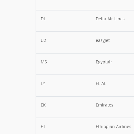
DL
Delta Air Lines
U2
easyJet
MS
Egyptair
LY
EL AL
EK
Emirates
ET
Ethiopian Airlines