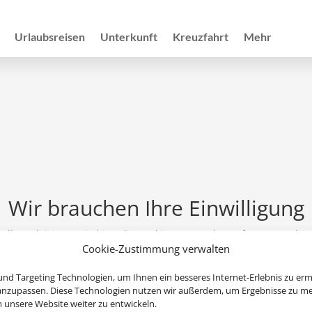
Urlaubsreisen
Unterkunft
Kreuzfahrt
Mehr
Wir brauchen Ihre Einwilligung
ellen, aktivieren Sie bitte die Cookies. Es werden ggf. personenbe
Cookie-Zustimmung verwalten
Cookies akzeptieren
nd Targeting Technologien, um Ihnen ein besseres Internet-Erlebnis zu erm
 anzupassen. Diese Technologien nutzen wir außerdem, um Ergebnisse zu m
nsere Website weiter zu entwickeln.
ng übernimmt Schmetterling International GmbH & Co.KG im Auftr