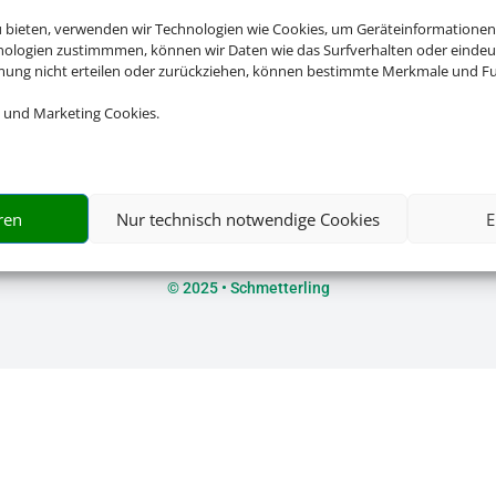
u bieten, verwenden wir Technologien wie Cookies, um Geräteinformationen
nologien zustimmmen, können wir Daten wie das Surfverhalten oder eindeut
mmung nicht erteilen oder zurückziehen, können bestimmte Merkmale und Fu
Rechtliche Informationen
 und Marketing Cookies.
Impressum
|
Datenschutzerklärung
|
Online Check-In
|
Servic
Barrierefreiheitserklärung
ren
Nur technisch notwendige Cookies
E
©
2025 • Schmetterling