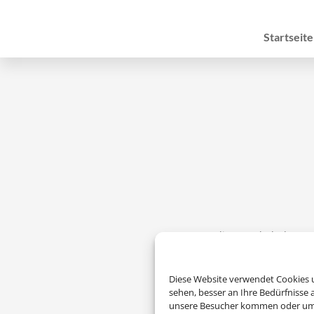
Startseite
Um diesen Inhalt darzust
Diese Website verwendet Cookies u
sehen, besser an Ihre Bedürfnisse
unsere Besucher kommen oder um u
Die Abwicklung der Buchu