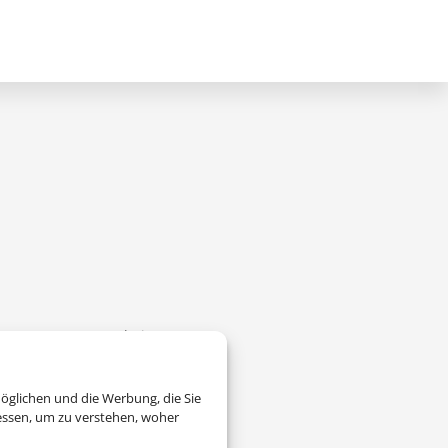
zogene Daten verarbeitet.
öglichen und die Werbung, die Sie
essen, um zu verstehen, woher
ag des Webseiteninhabers.