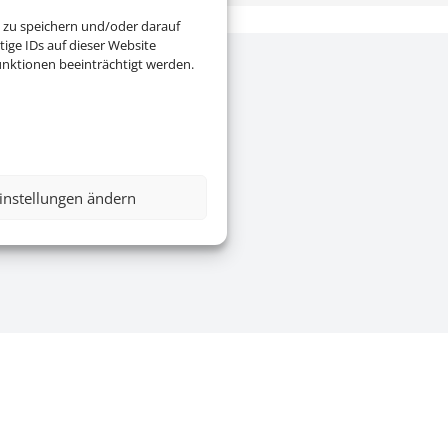
 zu speichern und/oder darauf
ige IDs auf dieser Website
nktionen beeinträchtigt werden.
e
|
AGB
|
Blacklisted Airlines
|
instellungen ändern