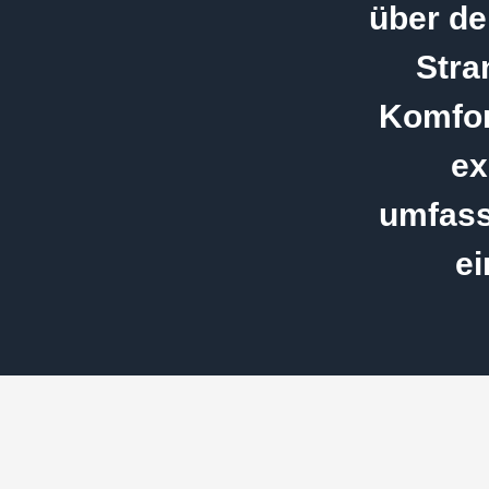
über de
Stra
Komfor
ex
umfass
ei