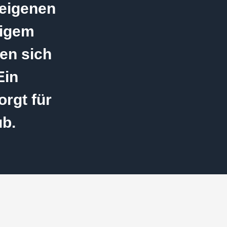
leigenen
tigem
en sich
Ein
rgt für
ub.