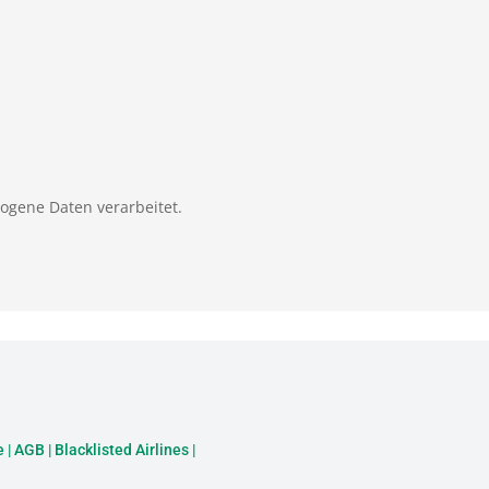
zogene Daten verarbeitet.
e
|
AGB
|
Blacklisted Airlines
|