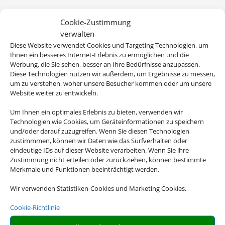
Cookie-Zustimmung
verwalten
Diese Website verwendet Cookies und Targeting Technologien, um
Ihnen ein besseres Internet-Erlebnis zu ermöglichen und die
Werbung, die Sie sehen, besser an Ihre Bedürfnisse anzupassen.
Diese Technologien nutzen wir außerdem, um Ergebnisse zu messen,
um zu verstehen, woher unsere Besucher kommen oder um unsere
Website weiter zu entwickeln.
Wir brauchen Ihre Einwilligung
Um Ihnen ein optimales Erlebnis zu bieten, verwenden wir
Technologien wie Cookies, um Geräteinformationen zu speichern
und/oder darauf zuzugreifen. Wenn Sie diesen Technologien
Um diesen Inhalt darzustellen, aktivieren Sie bitte die Cookies. Es
zustimmmen, können wir Daten wie das Surfverhalten oder
werden ggf. personenbezogene Daten verarbeitet.
eindeutige IDs auf dieser Website verarbeiten. Wenn Sie ihre
Zustimmung nicht erteilen oder zurückziehen, können bestimmte
Merkmale und Funktionen beeinträchtigt werden.
Cookies akzeptieren
Wir verwenden Statistiken-Cookies und Marketing Cookies.
Cookie-Richtlinie