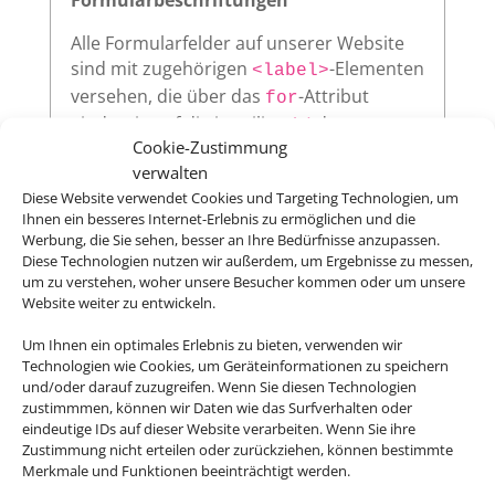
Alle Formularfelder auf unserer Website
sind mit zugehörigen
-Elementen
<label>
versehen, die über das
-Attribut
for
eindeutig auf die jeweilige
des
id
Cookie-Zustimmung
Eingabefeldes verweisen. Diese klare
verwalten
Zuordnung verbessert die
Diese Website verwendet Cookies und Targeting Technologien, um
Nutzerfreundlichkeit und sorgt dafür,
Ihnen ein besseres Internet-Erlebnis zu ermöglichen und die
dass assistive Technologien wie
Werbung, die Sie sehen, besser an Ihre Bedürfnisse anzupassen.
Screenreader die Beschriftungen korrekt
Diese Technologien nutzen wir außerdem, um Ergebnisse zu messen,
vorlesen.
um zu verstehen, woher unsere Besucher kommen oder um unsere
Website weiter zu entwickeln.
Um Ihnen ein optimales Erlebnis zu bieten, verwenden wir
Technologien wie Cookies, um Geräteinformationen zu speichern
Sichtbarer Fokus
und/oder darauf zuzugreifen. Wenn Sie diesen Technologien
zustimmmen, können wir Daten wie das Surfverhalten oder
Alle interaktiven Elemente auf unserer
eindeutige IDs auf dieser Website verarbeiten. Wenn Sie ihre
Website – wie Links, Buttons oder
Zustimmung nicht erteilen oder zurückziehen, können bestimmte
Formularfelder – zeigen klar sichtbar an,
Merkmale und Funktionen beeinträchtigt werden.
wenn sie per Tastatur ausgewählt werden.