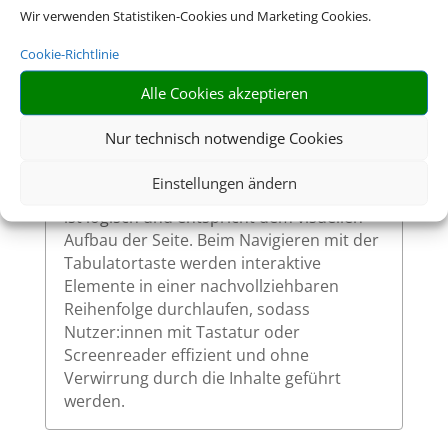
Wir verwenden Statistiken-Cookies und Marketing Cookies.
So ermöglichen wir eine vollständige
Bedienung auch ohne Maus.
Cookie-Richtlinie
Alle Cookies akzeptieren
Sinnvolle Fokusreihenfolge bei
Nur technisch notwendige Cookies
Tastaturnutzung
Einstellungen ändern
Die Fokusreihenfolge auf unserer Website
ist logisch und entspricht dem visuellen
Aufbau der Seite. Beim Navigieren mit der
Tabulatortaste werden interaktive
Elemente in einer nachvollziehbaren
Reihenfolge durchlaufen, sodass
Nutzer:innen mit Tastatur oder
Screenreader effizient und ohne
Verwirrung durch die Inhalte geführt
werden.