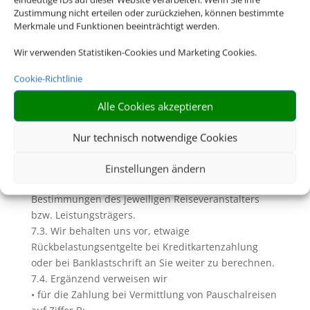
dazu Ziffer D. dieser AGB)
Zustimmung nicht erteilen oder zurückziehen, können bestimmte
7. Zahlungen und Inkasso
Merkmale und Funktionen beeinträchtigt werden.
7.1. Soweit wir (Reise-) Leistungen in Gestalt einer
Wir verwenden Statistiken-Cookies und Marketing Cookies.
Pauschalreise, verbundenen Reiseleistung oder
Einzelleistung in Rechnung stellen und
Cookie-Richtlinie
diesbezügliche Zahlungen einziehen, geschieht dies
im Namen und für Rechnung des jeweiligen
Alle Cookies akzeptieren
Veranstalters bzw. des Leistungsträgers. Unberührt
bleiben davon die Rechte zur Einziehung uns
Nur technisch notwendige Cookies
zustehender Serviceentgelte.
7.2. Die Zahlungsfristen und sonstigen
Einstellungen ändern
Zahlungsbedingungen richten sich nach den
Bestimmungen des jeweiligen Reiseveranstalters
bzw. Leistungsträgers.
7.3. Wir behalten uns vor, etwaige
Rückbelastungsentgelte bei Kreditkartenzahlung
oder bei Banklastschrift an Sie weiter zu berechnen.
7.4. Ergänzend verweisen wir
• für die Zahlung bei Vermittlung von Pauschalreisen