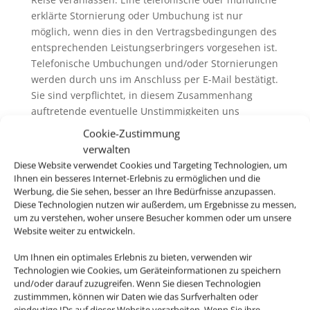
erklärte Stornierung oder Umbuchung ist nur
möglich, wenn dies in den Vertragsbedingungen des
entsprechenden Leistungserbringers vorgesehen ist.
Telefonische Umbuchungen und/oder Stornierungen
werden durch uns im Anschluss per E-Mail bestätigt.
Sie sind verpflichtet, in diesem Zusammenhang
auftretende eventuelle Unstimmigkeiten uns
unverzüglich mitzuteilen.
Cookie-Zustimmung
6.3. Wir erheben in der Regel keine eigenen
verwalten
Servicegebühren oder Bearbeitungsentgelte für
Diese Website verwendet Cookies und Targeting Technologien, um
Rücktritt / Umbuchung und /oder Stornierung. Wenn
Ihnen ein besseres Internet-Erlebnis zu ermöglichen und die
wir Servicegebühren oder Bearbeitungsentgelte
Werbung, die Sie sehen, besser an Ihre Bedürfnisse anzupassen.
Diese Technologien nutzen wir außerdem, um Ergebnisse zu messen,
erheben, informieren wir sie vor der Buchung
um zu verstehen, woher unsere Besucher kommen oder um unsere
darüber. Generell ausgenommen hiervon ist der
Website weiter zu entwickeln.
Rücktritt / die Umbuchung und /oder die Stornierung
von nicht im Zusammenhang mit einer Pauschalreise
Um Ihnen ein optimales Erlebnis zu bieten, verwenden wir
gebuchten Flugbeförderungsleistungen („Nur-Flug-
Technologien wie Cookies, um Geräteinformationen zu speichern
und/oder darauf zuzugreifen. Wenn Sie diesen Technologien
Buchung“). Hier erheben wir ggfs. eigene
zustimmmen, können wir Daten wie das Surfverhalten oder
Servicegebühren oder Bearbeitungsentgelte (siehe
eindeutige IDs auf dieser Website verarbeiten. Wenn Sie ihre